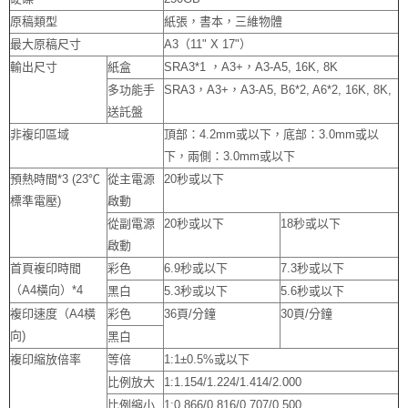
原稿類型
紙張，書本，三維物體
最大原稿尺寸
A3（11" X 17"）
輸出尺寸
紙盒
SRA3*1 ，A3+，A3-A5, 16K, 8K
多功能手
SRA3，A3+，A3-A5, B6*2, A6*2, 16K, 8K,
送託盤
非複印區域
頂部：4.2mm或以下，底部：3.0mm或以
下，兩側：3.0mm或以下
預熱時間*3 (23℃
從主電源
20秒或以下
標準電壓)
啟動
從副電源
20秒或以下
18秒或以下
啟動
首頁複印時間
彩色
6.9秒或以下
7.3秒或以下
（A4橫向）*4
黑白
5.3秒或以下
5.6秒或以下
複印速度（A4橫
彩色
36頁/分鐘
30頁/分鐘
向)
黑白
複印縮放倍率
等倍
1:1±0.5%或以下
比例放大
1:1.154/1.224/1.414/2.000
比例縮小
1:0.866/0.816/0.707/0.500