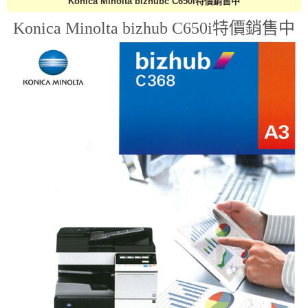
Konica Minolta bizhubc C650i特價銷售中
Konica Minolta bizhub C650i特價銷售中