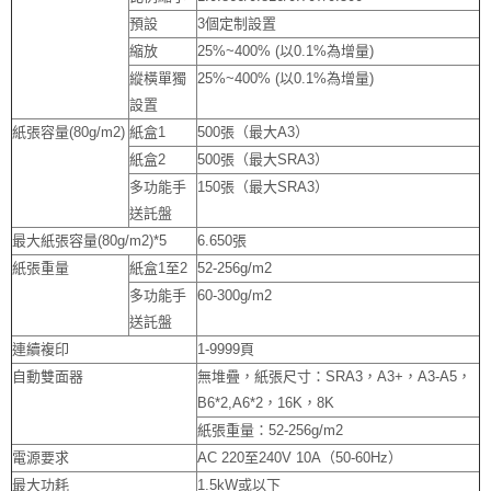
預設
3個定制設置
縮放
25%~400% (以0.1%為增量)
縱橫單獨
25%~400% (以0.1%為增量)
設置
紙張容量(80g/m2)
紙盒1
500張（最大A3）
紙盒2
500張（最大SRA3）
多功能手
150張（最大SRA3）
送託盤
最大紙張容量(80g/m2)*5
6.650張
紙張重量
紙盒1至2
52-256g/m2
多功能手
60-300g/m2
送託盤
連續複印
1-9999頁
自動雙面器
無堆疊，紙張尺寸：SRA3，A3+，A3-A5，
B6*2,A6*2，16K，8K
紙張重量：52-256g/m2
電源要求
AC 220至240V 10A（50-60Hz）
最大功耗
1.5kW或以下