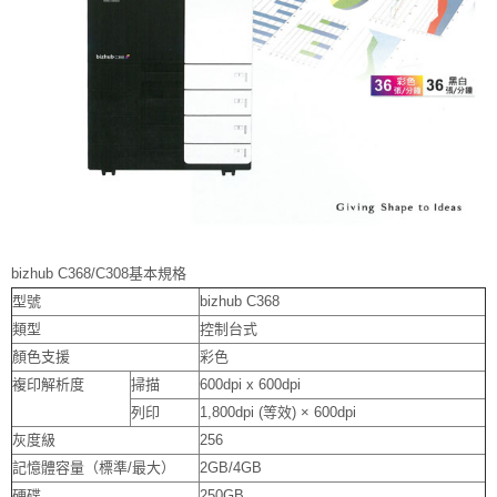
bizhub C368/C308基本規格
型號
bizhub C368
類型
控制台式
顏色支援
彩色
複印解析度
掃描
600dpi x 600dpi
列印
1,800dpi (等效) × 600dpi
灰度級
256
記憶體容量（標準/最大）
2GB/4GB
硬碟
250GB