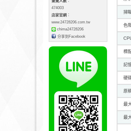
：
瀏覽人數
474003
掃
：
店家官網
www.24728206.com.tw
色
chima24728206
分享到Facebook
CP
標
記
硬
原
最
最