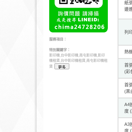
紙張
邊進
列
服務項目：
特別關鍵字：
熱
影印機,台中影印機,南屯影印機,影印
機租賃,台中影印機租賃,南屯影印機租
首
賃
(彩
首
(黑
A
度 
A
度 