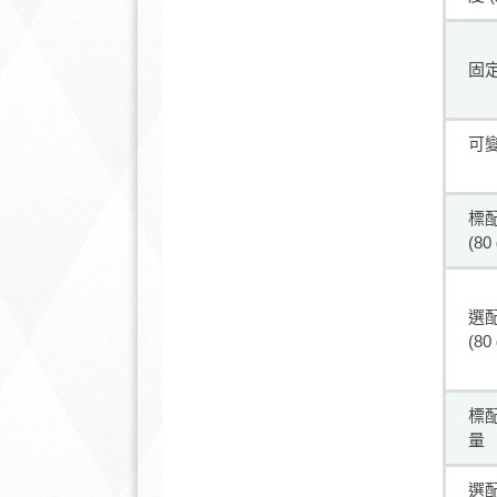
固
可
標
(80
選
(80
標
量
選