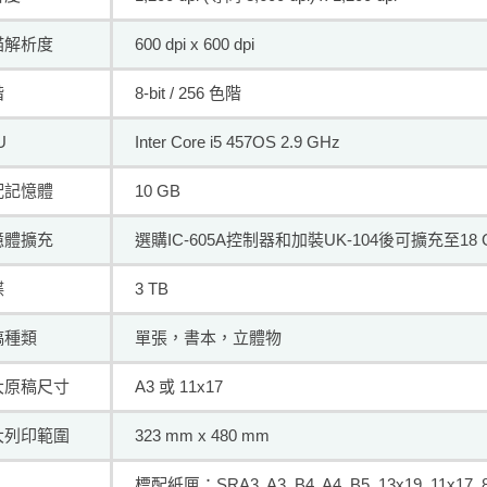
瞄解析度
600 dpi x 600 dpi
階
8-bit / 256 色階
U
Inter Core i5 457OS 2.9 GHz
配記憶體
10 GB
憶體擴充
選購IC-605A控制器和加裝UK-104後可擴充至18 
碟
3 TB
稿種類
單張，書本，立體物
大原稿尺寸
A3 或 11x17
大列印範圍
323 mm x 480 mm
標配紙匣：SRA3, A3, B4, A4, B5, 13x19, 11x17, 8 