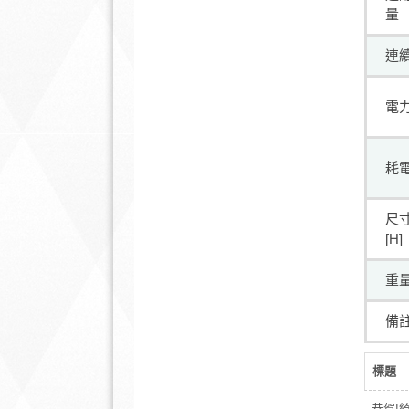
量
連
電
耗
尺寸 
[H]
重
備
標題
恭賀!