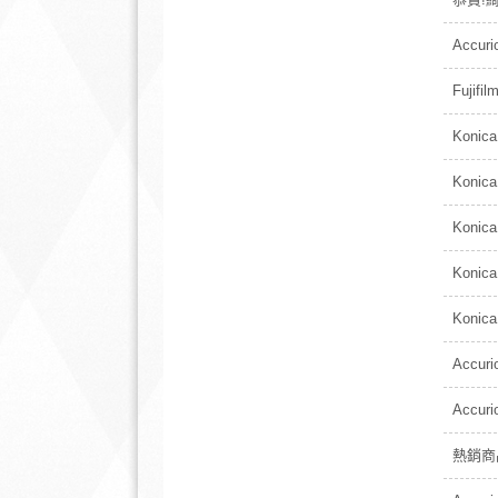
Accur
Fujif
Konic
Konic
Konic
Konic
Konic
Accur
Accur
熱銷商