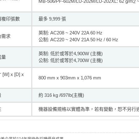
MB-506/PF-602M/LU-202M/LU-202XL: 62 g/m
~
2
續複印張數
最多 9,999 張
英制: AC208 ~ 240V 22A 60 Hz
力需求
公制: AC220 ~ 240V 21A 50 Hz / 60 Hz
英制: 低於或等於4,900W (主機)
電量
公制: 低於或等於4,700W (主機)
[W] x [D] x
800 mm x 903mm x 1,076 mm
量
約 316 kg /697Ib(主機)
註
機器設備規格以實體為準，若有變動，恕不另行
綺美企業於114年度綠色採購優良成果