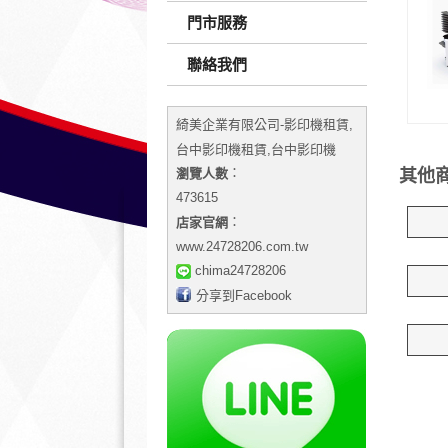
門市服務
聯絡我們
綺美企業有限公司-影印機租賃,
台中影印機租賃,台中影印機
：
瀏覽人數
其他商
473615
：
店家官網
www.24728206.com.tw
chima24728206
分享到Facebook