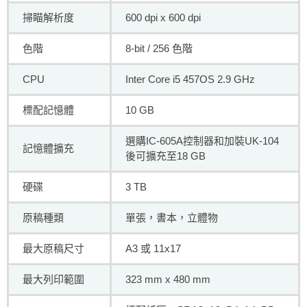
掃瞄解析度
600 dpi x 600 dpi
色階
8-bit / 256 色階
CPU
Inter Core i5 457OS 2.9 GHz
標配記憶體
10 GB
選購IC-605A控制器和加裝UK-104
記憶體擴充
後可擴充至18 GB
硬碟
3 TB
原稿種類
單張，書本，立體物
最大原稿尺寸
A3 或 11x17
最大列印範圍
323 mm x 480 mm