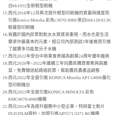
白bh1052全新輕型刷機
15.
西元2018年12月再次提升輕型印刷機的質量與速度而
引進konica Minolta 彩色c3070/3080/黑白bh6120/6136
輕量型印刷機
16.
有鑑於國內民眾對飲水水質逐漸重視，而水也是生活
需求中最基本的元素，經公司內部測試3年後進而引進
了龍寶多功能氫分子水機
17.
西元2022年受台中商業會表揚為創業24周年優年廠商
18.
西元2020年~2022年連續三年向農民購買香蕉與高麗
菜，免費贈送給路過民眾，幫助農民農產品銷售
19.
西元2022年全面引進 KONICA Minolta AP C14000量化
型印刷機台
20.
西元2023年全面引進KONICA MINOLTA 彩色
KMC4070/4080機種
21.
西元2024年為提升服務中小型企業，特與富士軟片
FUJI FILM簽約，加盟引進AP5571/3371 RC機種