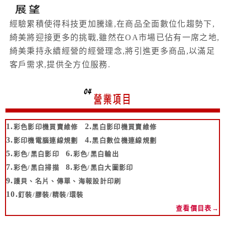
經驗累積使得科技更加騰達,在商品全面數位化趨勢下,
綺美將迎接更多的挑戰,雖然在OA市場已佔有一席之地,
綺美秉持永續經營的經營理念,將引進更多商品,以滿足
客戶需求,提供全方位服務.
1.
2.
彩色影印機買賣維修
黑白影印機買賣維修
3.
4.
影印機電腦連線規劃
黑白數位機連線規劃
5.
6.
彩色/黑白影印
彩色/黑白輸出
7.
8.
彩色/黑白掃描
彩色/黑白大圖影印
9.
護貝、名片、傳單、海報設計印刷
10.
釘裝/膠裝/精裝/環裝
查看價目表→