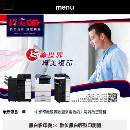
menu
toggle
navigation
公司-影印機租賃,台中影印機租賃歡迎來電洽詢，竭誠為您服務
最新訊息
黑白影印機 >> 數位黑白輕型印刷機